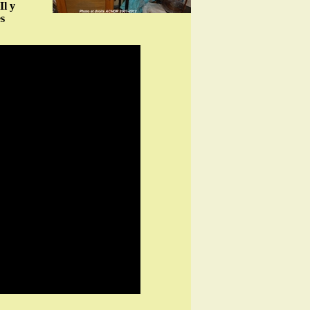
Il y
es