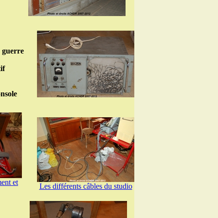
 guerre
if
onsole
ent et
Les différents câbles du studio