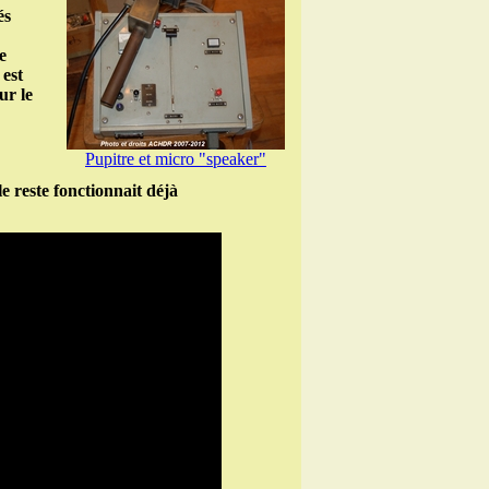
és
e
 est
ur le
Pupitre et micro "speaker"
le reste fonctionnait déjà