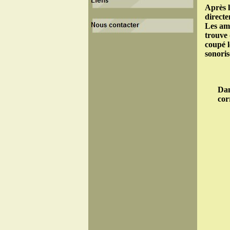
Après l
directe
Les amp
trouve 
coupé l
sonoris
Dan
cor