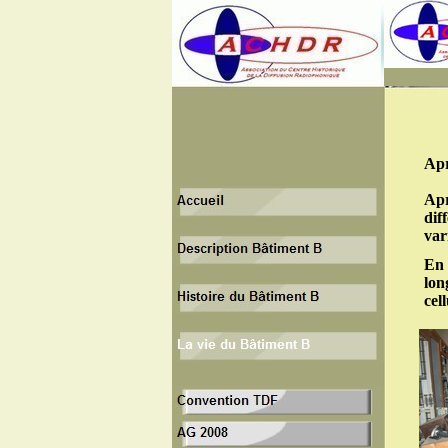
Apr
Apr
dif
var
En 
lon
cel