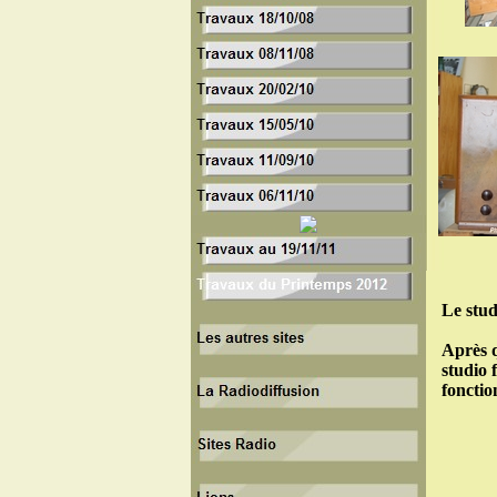
Le stud
Après q
studio 
fonctio