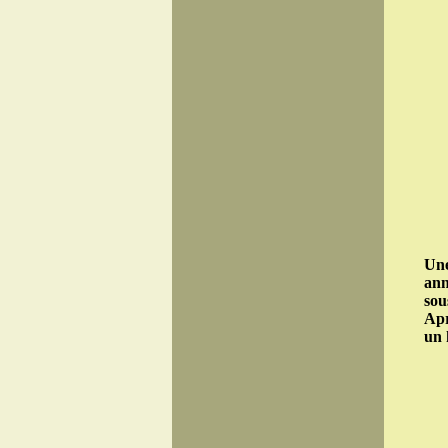
Une
ann
sou
Apr
un 