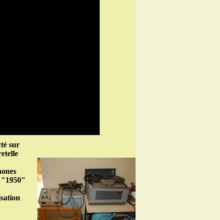
té sur
etelle
hones
e "1950"
isation